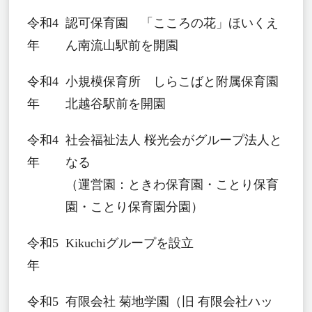
令和4
認可保育園 「こころの花」ほいくえ
年
ん南流山駅前を開園
令和4
小規模保育所 しらこばと附属保育園
年
北越谷駅前を開園
令和4
社会福祉法人 桜光会がグループ法人と
年
なる
（運営園：ときわ保育園・ことり保育
園・ことり保育園分園）
令和5
Kikuchiグループを設立
年
令和5
有限会社 菊地学園（旧 有限会社ハッ