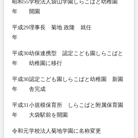
昭和55
学校法人袋山学園しらこばと幼稚園
年
開園
平成29
理事長 菊地 政隆 就任
年
平成30
幼保連携型 認定こども園しらこばと
年
幼稚園に移行
平成30
認定こども園しらこばと幼稚園 新園
年
舎完成
平成31
小規模保育所 しらこばと附属保育園
年
大袋駅前を開園
令和元
学校法人菊地学園に名称変更