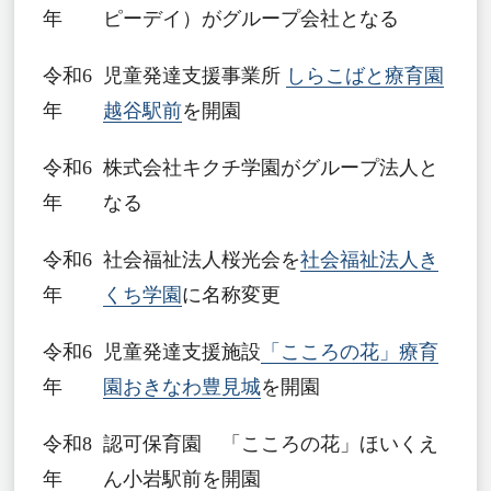
年
ピーデイ）がグループ会社となる
令和6
児童発達支援事業所
しらこばと療育園
年
越谷駅前
を開園
令和6
株式会社キクチ学園がグループ法人と
年
なる
令和6
社会福祉法人桜光会を
社会福祉法人き
年
くち学園
に名称変更
令和6
児童発達支援施設
「こころの花」療育
年
園おきなわ豊見城
を開園
令和8
認可保育園 「こころの花」ほいくえ
年
ん小岩駅前を開園